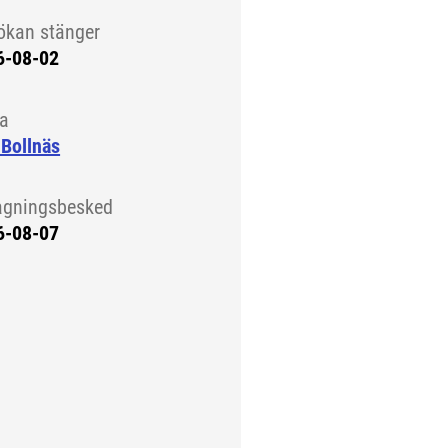
ökan stänger
6-08-02
la
Bollnäs
agningsbesked
6-08-07