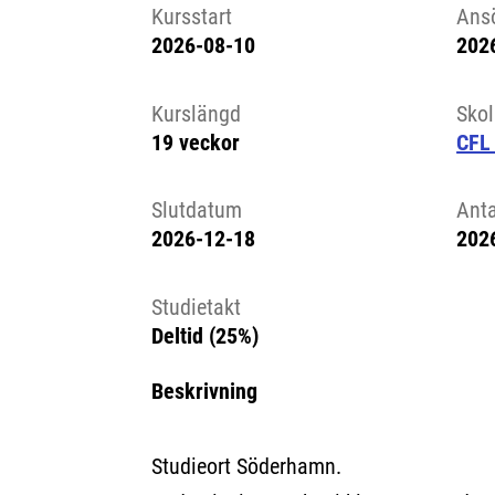
Kursstart
Ans
2026-08-10
202
Kursstart 6326258
Kurslängd
Sko
19 veckor
CFL
Slutdatum
Ant
2026-12-18
202
Studietakt
Deltid (25%)
Beskrivning
Studieort Söderhamn.