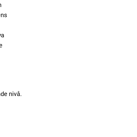
n
ens
ya
e
de nivå.