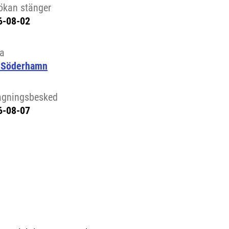
ökan stänger
6-08-02
la
 Söderhamn
agningsbesked
6-08-07