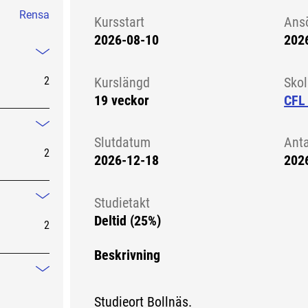
Rensa
Kursstart
Ans
2026-08-10
202
Kursstart 6326257
Mindre information
2
Kurslängd
Sko
19 veckor
CFL 
Mindre information
Slutdatum
Ant
2
2026-12-18
202
Studietakt
Mindre information
Deltid (25%)
2
Beskrivning
Mindre information
Studieort Bollnäs.