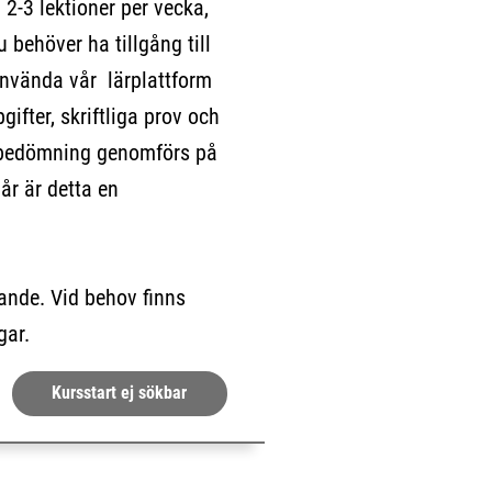
2-3 lektioner per vecka,
 behöver ha tillgång till
använda vår lärplattform
ifter, skriftliga prov och
 bedömning genomförs på
går är detta en
ande. Vid behov finns
gar.
Kursstart ej sökbar