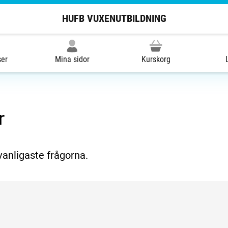
HUFB VUXENUTBILDNING
ser
Mina sidor
Kurskorg
r
vanligaste frågorna.