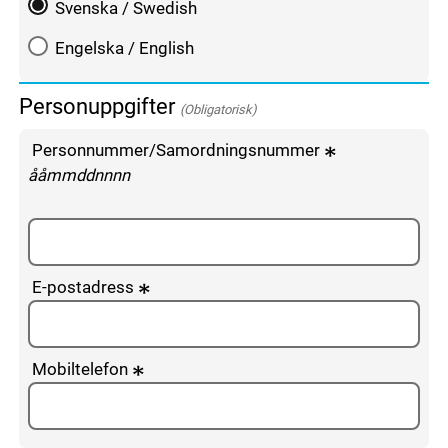
Svenska / Swedish
Engelska / English
Personuppgifter
(Obligatorisk)
Personnummer/Samordningsnummer
enligt följande mönster:
ååmmddnnnn
E-postadress
Mobiltelefon